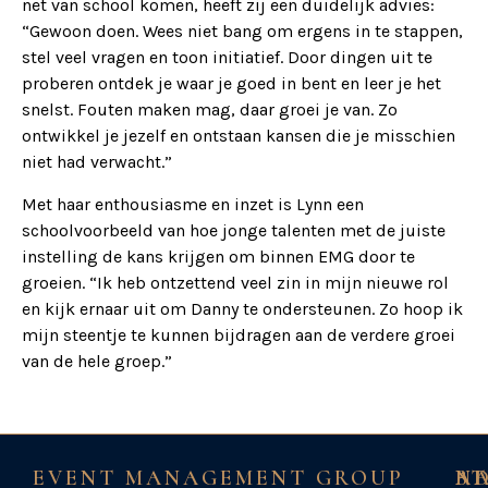
net van school komen, heeft zij een duidelijk advies:
“Gewoon doen. Wees niet bang om ergens in te stappen,
stel veel vragen en toon initiatief. Door dingen uit te
proberen ontdek je waar je goed in bent en leer je het
snelst. Fouten maken mag, daar groei je van. Zo
ontwikkel je jezelf en ontstaan kansen die je misschien
niet had verwacht.”
Met haar enthousiasme en inzet is Lynn een
schoolvoorbeeld van hoe jonge talenten met de juiste
instelling de kans krijgen om binnen EMG door te
groeien. “Ik heb ontzettend veel zin in mijn nieuwe rol
en kijk ernaar uit om Danny te ondersteunen. Zo hoop ik
mijn steentje te kunnen bijdragen aan de verdere groei
van de hele groep.”
EVENT MANAGEMENT GROUP
NA
A
B