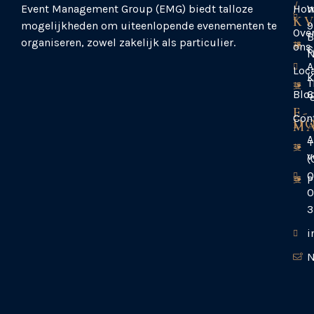
/
Event Management Group (EMG) biedt talloze
Ho
W
K
mogelijkheden om uiteenlopende evenementen te
9
Ove
B
organiseren, zowel zakelijk als particulier.
ons
6
N
A
Loca
K
T
Blo
6
E-
Con
D
MA
A
+
v
(
0
P
0
3
i
N